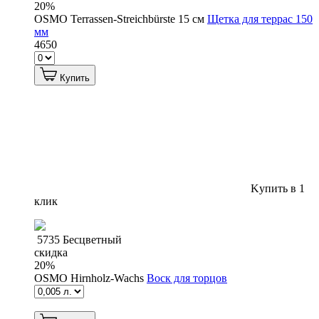
20
%
OSMO Terrassen-Streichbürste 15 см
Щетка для террас 150
мм
4650
Купить
Kупить в 1
клик
5735 Бесцветный
скидка
20
%
OSMO Hirnholz-Wachs
Воск для торцов