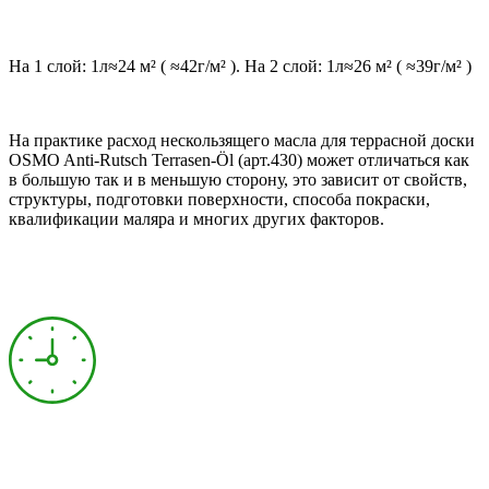
На 1 слой: 1л≈24 м² ( ≈42г/м² ). На 2 слой: 1л≈26 м² ( ≈39г/м² )
На практике расход нескользящего масла для террасной доски
OSMO Anti-Rutsch Terrasen-Öl (арт.430) может отличаться как
в большую так и в меньшую сторону, это зависит от свойств,
структуры, подготовки поверхности, способа покраски,
квалификации маляра и многих других факторов.